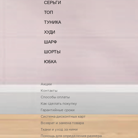
СЕРЬГИ
ТОП
ТУНИКА
ХУДИ
ШАРФ
ШОРТЫ
ЮБКА
Акции
Контакты
Способы оплаты
Как сделать покупку
Гарантийные сроки
Система дисконтных карт
Возврат и замена товара
Ткани и уход за ними
Помощь для определения размера