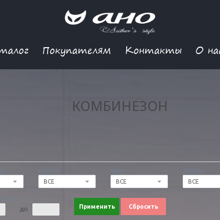
талог
Покупателям
Контакты
О на
КОМБИНЕЗОН
ДЫ
РАЗМЕР
ЦВЕТ
ДЛИНА
ВСЕ
ВСЕ
ВСЕ
 ЦЕНА
Применить
Сбросить
ДО