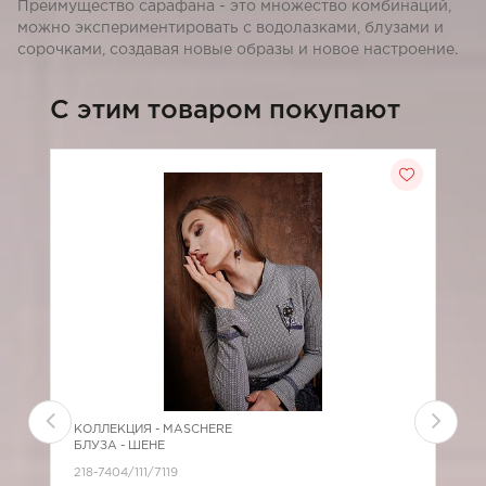
Преимущество сарафана - это множество комбинаций,
можно экспериментировать с водолазками, блузами и
сорочками, создавая новые образы и новое настроение.
C этим товаром покупают
КОЛЛЕКЦИЯ -
MASCHERE
К
БЛУЗА - ШЕНЕ
Б
218-7404/111/7119
2