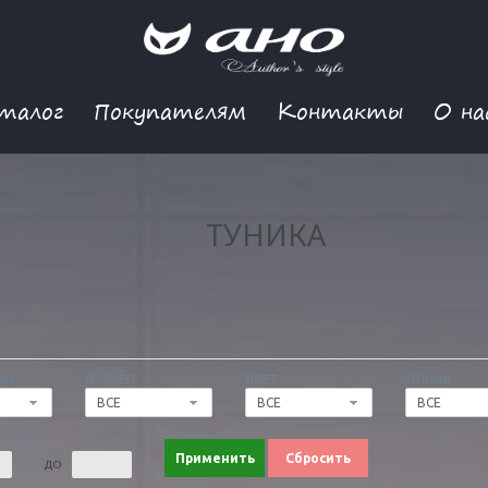
талог
Покупателям
Контакты
О на
ТУНИКА
ДЫ
РАЗМЕР
ЦВЕТ
ДЛИНА
ВСЕ
ВСЕ
ВСЕ
 ЦЕНА
Применить
Сбросить
ДО