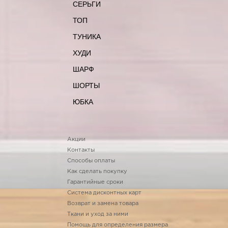
СЕРЬГИ
ТОП
ТУНИКА
ХУДИ
ШАРФ
ШОРТЫ
ЮБКА
Акции
Контакты
Способы оплаты
Как сделать покупку
Гарантийные сроки
Система дисконтных карт
Возврат и замена товара
Ткани и уход за ними
Помощь для определения размера