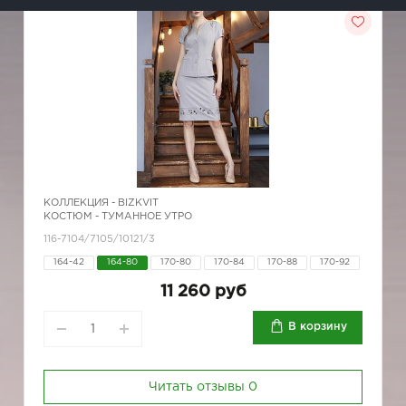
КОЛЛЕКЦИЯ -
BIZKVIT
КОСТЮМ - ТУМАННОЕ УТРО
116-7104/7105/10121/3
164-42
164-80
170-80
170-84
170-88
170-92
11 260 руб
В корзину
Читать отзывы
0