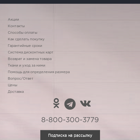
Акции
Контакты
Способы оплаты
Как сделать покупку
Гарантийные сроки
Система дисконтных карт
Возврат и замена товара
Ткани и уход за ними
Помощь для определения размера
Вопрос/Ответ
Цены
Доставка
8-800-300-3779
Подписка на рассылку