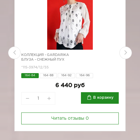
КОЛЛЕКЦИЯ -
GARDARIKA
К
БЛУЗА - СНЕЖНЫЙ ПУХ
Ж
*115-3974/12/55
2
164-84
164-88
164-92
164-96
6
6 440 руб
В корзину
Читать отзывы
0