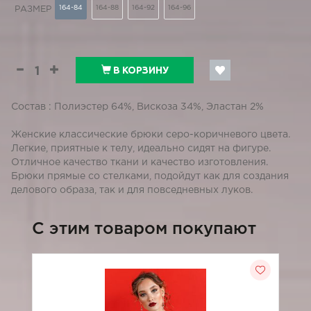
164-84
164-88
164-92
164-96
РАЗМЕР
В КОРЗИНУ
Состав : Полиэстер 64%, Вискоза 34%, Эластан 2%
Женские классические брюки серо-коричневого цвета.
Легкие, приятные к телу, идеально сидят на фигуре.
Отличное качество ткани и качество изготовления.
Брюки прямые со стелками, подойдут как для создания
делового образа, так и для повседневных луков.
C этим товаром покупают
-3