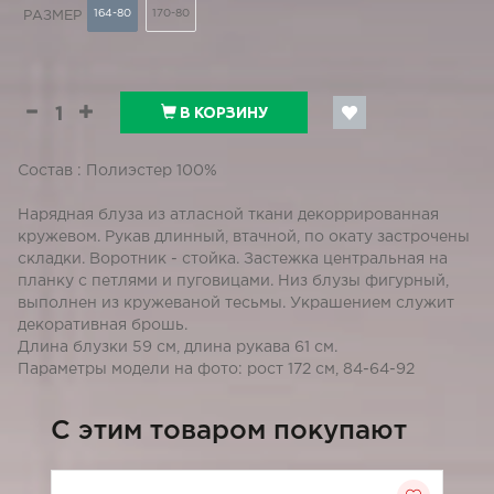
164-80
170-80
РАЗМЕР
В КОРЗИНУ
Состав : Полиэстер 100%
Нарядная блуза из атласной ткани декоррированная
кружевом. Рукав длинный, втачной, по окату застрочены
складки. Воротник - стойка. Застежка центральная на
планку с петлями и пуговицами. Низ блузы фигурный,
выполнен из кружеваной тесьмы. Украшением служит
декоративная брошь.
Длина блузки 59 см, длина рукава 61 см.
Параметры модели на фото: рост 172 см, 84-64-92
C этим товаром покупают