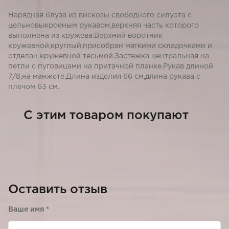
Нарядная блуза из вискозы свободного силуэта с
цельновыкроеным рукавом,верхняя часть которого
выполнена из кружева.Верхний воротник
кружевной,круглый,присобран мягкими складочками и
отделан кружевной тесьмой.Застежка центральная на
петли с пуговицами на притачной планке.Рукав длиной
7/8,на манжете.Длина изделия 66 см,длина рукава с
плечом 63 см.
C этим товаром покупают
Оставить отзыв
Ваше имя
*