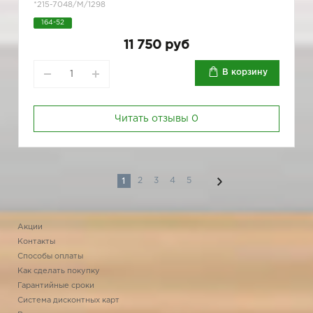
*215-7048/M/1298
164-52
11 750 руб
В корзину
Читать отзывы
0
1
2
3
4
5
Акции
Контакты
Способы оплаты
Как сделать покупку
Гарантийные сроки
Система дисконтных карт