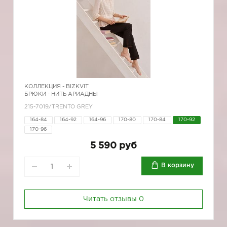
КОЛЛЕКЦИЯ -
BIZKVIT
БРЮКИ - НИТЬ АРИАДНЫ
215-7019/TRENTO GREY
164-84
164-92
164-96
170-80
170-84
170-92
170-96
5 590 руб
В корзину
Читать отзывы
0