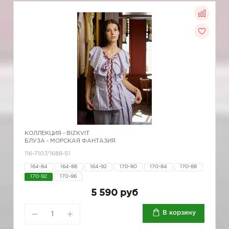
КОЛЛЕКЦИЯ -
BIZKVIT
БЛУЗА - МОРСКАЯ ФАНТАЗИЯ
116-7107/1688-51
164-84
164-88
164-92
170-80
170-84
170-88
170-92
170-96
5 590 руб
В корзину