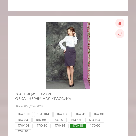
КОЛЛЕКЦИЯ -
BIZKVIT
ЮБКА - ЧЕРНИЧНАЯ КЛАССИКА
116-7006/193908
164-100
164-104
164-108
164-42
164-80
164-84
164-88
164-92
164-96
170-104
170-108
170-80
170-84
170-88
170-92
170-96