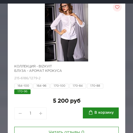
КОЛЛЕКЦИЯ -
BIZKVIT
БЛУЗА - АРОМАТ КРОКУСА
215-6186/1279-2
164-100
164-96
170-100
170-84
170-88
170-96
5 200 руб
В корзину
Читать отзывы
0