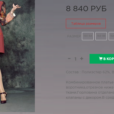
8 840 РУБ
Таблица размеров
164-84
164-88
16
РАЗМЕР
В КО
Состав : Полиэстер 62%, 
Комбинированное платье 
воротника,отрезное ниже
ткани.Горловина отделан
клапаны с декором.В сред