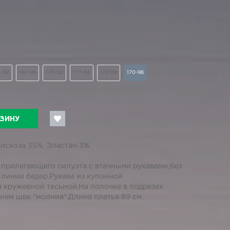
4-92
164-96
170-80
170-84
170-88
170-96
РЗИНУ
Вискоза 35%, Эластан 3%
прилегающего силуэта с втачными рукавами,без
 линии бедер.Рукава из купонной
а кружевной тесьмой.На полочке в подрезах
нем шве "молния".Длина платья 89 см.