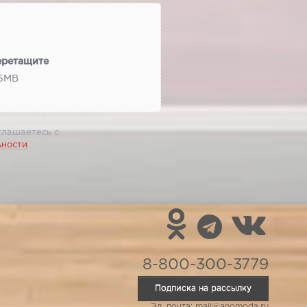
еретащите
 5МВ
глашаетесь с
ьности
8-800-300-3779
Подписка на рассылку
Эл. почта: mail@anomoda.ru