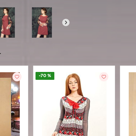
т
-70 %