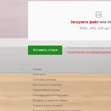
Загрузите файл
или п
PNG, JPG, GIF до
Нажимая на кнопку вы со
Оставить отзыв
политикой конфиденциал
Акции
Контакты
Способы оплаты
Как сделать покупку
Гарантийные сроки
Система дисконтных карт
Возврат и замена товара
Ткани и уход за ними