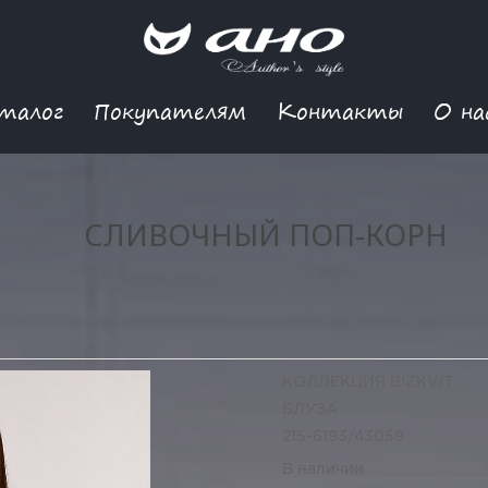
талог
Покупателям
Контакты
О на
СЛИВОЧНЫЙ ПОП-КОРН
КОЛЛЕКЦИЯ BIZKVIT
БЛУЗА
215-6193/43059
В наличии