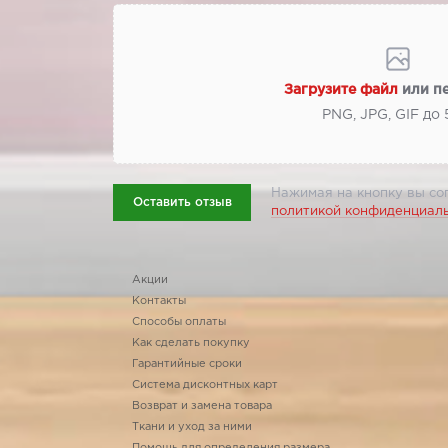
Загрузите файл
или п
PNG, JPG, GIF до
Нажимая на кнопку вы со
Оставить отзыв
политикой конфиденциал
Акции
Контакты
Способы оплаты
Как сделать покупку
Гарантийные сроки
Система дисконтных карт
Возврат и замена товара
Ткани и уход за ними