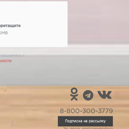
еретащите
 5МВ
глашаетесь с
ьности
8-800-300-3779
Подписка на рассылку
Эл. почта: mail@anomoda.ru