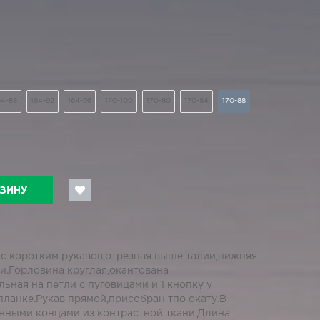
64-88
164-92
164-96
170-100
170-80
170-84
170-88
РЗИНУ
 с коротким рукавов,отрезная выше талии,нижняя
и.Горловина круглая,окантована
ьная на петли с пуговицами и 1 кнопку у
планке.Рукав прямой,присобран тпо окату.В
лнными концами из контрастной ткани.Длина