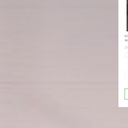
К
Ж
2