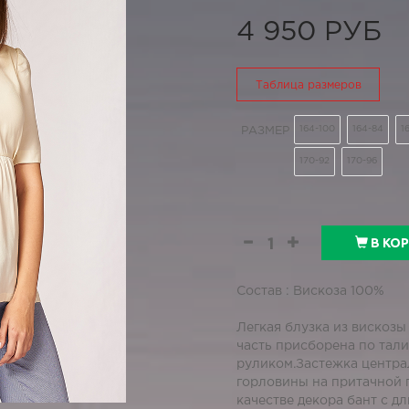
4 950 РУБ
Таблица размеров
164-100
164-84
1
РАЗМЕР
170-92
170-96
В КО
Состав : Вискоза 100%
Легкая блузка из вискозы
часть присборена по тали
руликом.Застежка централ
горловины на притачной 
качестве декора бант с д