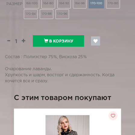
164-100
164-80
164-92
164-96
170-100
170-80
РАЗМЕР
170-84
170-88
170-96
В КОРЗИНУ
Состав : Полиэстер 75%, Вискоза 25%
Очарование лаванды.
Хрупкость и шарм, восторг и сдержанность. Когда
хочется все и сразу.
C этим товаром покупают