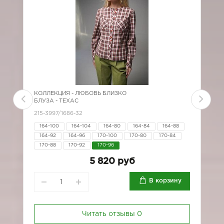
КОЛЛЕКЦИЯ -
ЛЮБОВЬ БЛИЗКО
К
БЛУЗА - ТЕХАС
Б
215-3997/1686-32
2
164-100
164-104
164-80
164-84
164-88
164-92
164-96
170-100
170-80
170-84
170-88
170-92
170-96
5 820 руб
В корзину
Читать отзывы
0