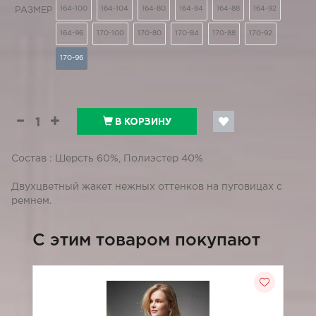
164-100
164-104
164-80
164-84
164-88
164-92
РАЗМЕР
164-96
170-100
170-80
170-84
170-88
170-92
170-96
В КОРЗИНУ
Состав : Шерсть 60%, Полиэстер 40%
Двухцветный жакет нежных оттенков на пуговицах с
ремнем.
C этим товаром покупают
-5