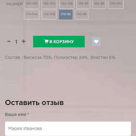
164-100
164-104
164-108
164-92
164-96
170-100
РАЗМЕР
170-104
170-108
170-92
170-96
В КОРЗИНУ
Состав : Вискоза 70%, Полиэстер 24%, Эластан 6%
Оставить отзыв
Ваше имя
*