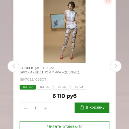
КОЛЛЕКЦИЯ -
BIZKVIT
К
БРЮКИ - ЦВЕТНОЙ МИРАЖ(БЕЛЫЕ)
Б
116-7082/0057/1
1
164-80
164-92
170-80
170-92
6 110 руб
В корзину
Читать отзывы
0