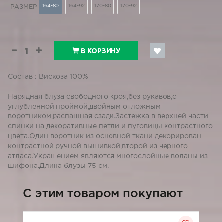
164-80
164-92
170-80
170-92
РАЗМЕР
В КОРЗИНУ
Состав : Вискоза 100%
Нарядная блуза свободного кроя,без рукавов,с
углубленной проймой,двойным отложным
воротником,распашная сзади.Застежка в верхней части
спинки на декоративные петли и пуговицы контрастного
цвета.Один воротник из основной ткани декорирован
контрастной ручной вышивкой,второй из черного
атласа.Украшением являются многослойные воланы из
шифона.Длина блузы 75 см.
C этим товаром покупают