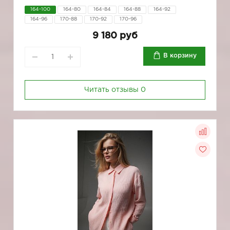
164-100
164-80
164-84
164-88
164-92
164-96
170-88
170-92
170-96
9 180 руб
В корзину
Читать отзывы
0