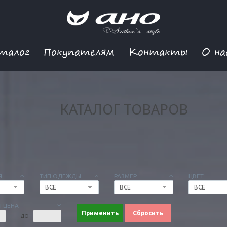
талог
Покупателям
Контакты
О на
КАТАЛОГ ТОВАРОВ
Я
ТИП ОДЕЖДЫ
РАЗМЕР
ЦВЕТ
ВСЕ
ВСЕ
ВСЕ
 ЦЕНА
Применить
Сбросить
ДО