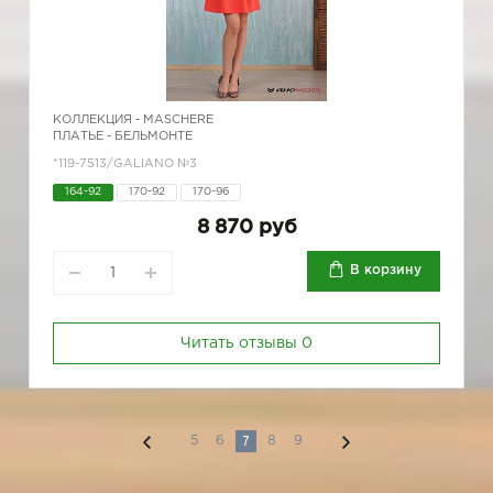
КОЛЛЕКЦИЯ -
MASCHERE
ПЛАТЬЕ - БЕЛЬМОНТЕ
*119-7513/GALIANO №3
164-92
170-92
170-96
8 870 руб
В корзину
Читать отзывы
0
7
5
6
8
9