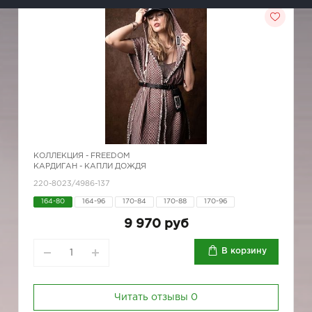
КОЛЛЕКЦИЯ -
FREEDOM
КАРДИГАН - КАПЛИ ДОЖДЯ
220-8023/4986-137
164-80
164-96
170-84
170-88
170-96
9 970 руб
В корзину
Читать отзывы
0