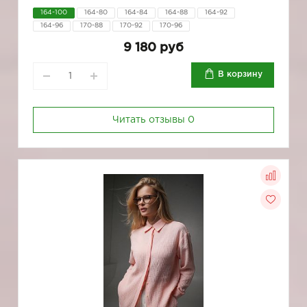
164-100
164-80
164-84
164-88
164-92
164-96
170-88
170-92
170-96
9 180 руб
В корзину
Читать отзывы
0