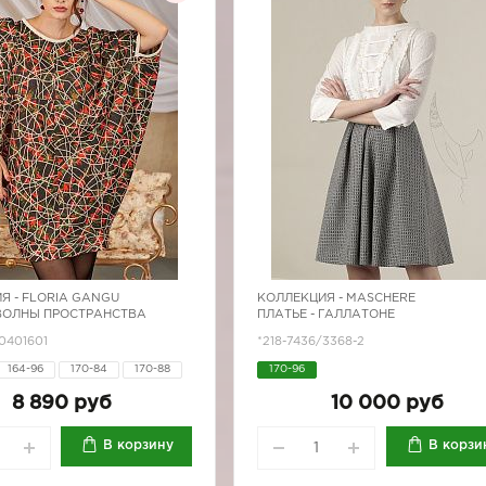
Я -
FLORIA GANGU
КОЛЛЕКЦИЯ -
MASCHERE
 ВОЛНЫ ПРОСТРАНСТВА
ПЛАТЬЕ - ГАЛЛАТОНЕ
0401601
*218-7436/3368-2
164-96
170-84
170-88
170-96
8 890 руб
10 000 руб
В корзину
В корзи