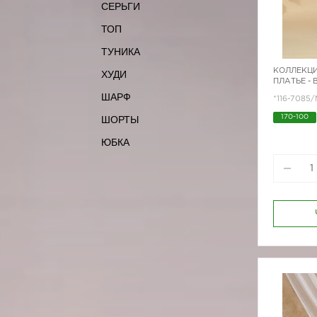
СЕРЬГИ
ТОП
ТУНИКА
КОЛЛЕКЦИ
ХУДИ
ПЛАТЬЕ -
ШАРФ
*116-7085
ШОРТЫ
170-100
ЮБКА