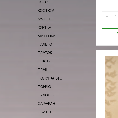
КОРСЕТ
КОСТЮМ
КУЛОН
КУРТКА
МИТЕНКИ
ПАЛЬТО
ПЛАТОК
ПЛАТЬЕ
ПЛАЩ
ПОЛУПАЛЬТО
ПОНЧО
ПУЛОВЕР
САРАФАН
СВИТЕР