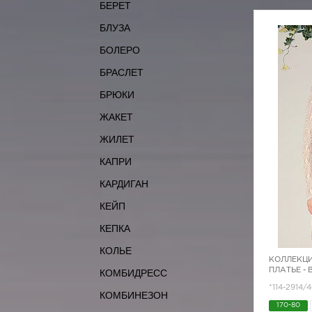
БЕРЕТ
БЛУЗА
БОЛЕРО
БРАСЛЕТ
БРЮКИ
ЖАКЕТ
ЖИЛЕТ
КАПРИ
КАРДИГАН
КЕЙП
КЕПКА
КОЛЬЕ
КОЛЛЕКЦИ
ПЛАТЬЕ -
КОМБИДРЕСС
*114-2914/
КОМБИНЕЗОН
170-80