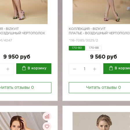
Я -
BIZKVIT
КОЛЛЕКЦИЯ -
BIZKVIT
 ВОЗДУШНЫЙ ЧЕРТОПОЛОХ
ПЛАТЬЕ - ВОЗДУШНЫЙ ЧЕРТОПОЛО
/М/4047
*116-7085/3025/2
170-80
170-88
9 950 руб
9 560 руб
В корзину
В корзи
Читать отзывы
0
Читать отзывы
0