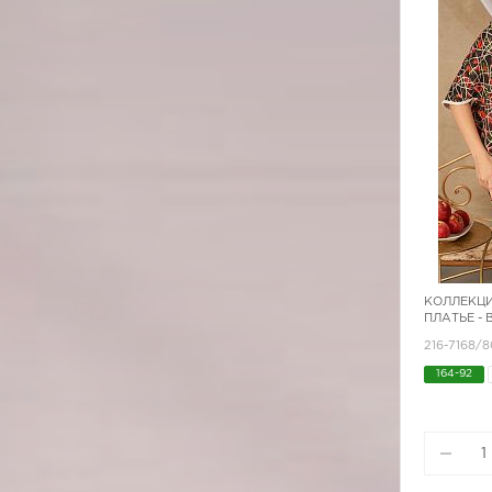
КОЛЛЕКЦИ
ПЛАТЬЕ -
216-7168/8
164-92
170-96