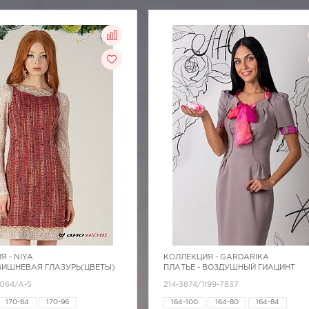
Я -
NIYA
КОЛЛЕКЦИЯ -
GARDARIKA
 ВИШНЕВАЯ ГЛАЗУРЬ(ЦВЕТЫ)
ПЛАТЬЕ - ВОЗДУШНЫЙ ГИАЦИНТ
4064/A-5
214-3874/1199-7837
170-84
170-96
164-100
164-80
164-84