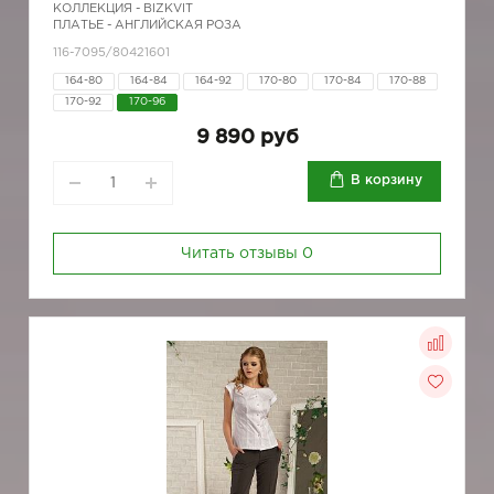
КОЛЛЕКЦИЯ -
BIZKVIT
ПЛАТЬЕ - АНГЛИЙСКАЯ РОЗА
116-7095/80421601
164-80
164-84
164-92
170-80
170-84
170-88
170-92
170-96
9 890 руб
В корзину
Читать отзывы
0