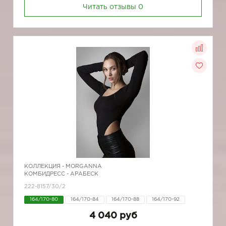
Читать отзывы
0
КОЛЛЕКЦИЯ -
MORGANNA
КОМБИДРЕСС - АРАБЕСК
222-8157/30/2
164/170-80
164/170-84
164/170-88
164/170-92
4 040 руб