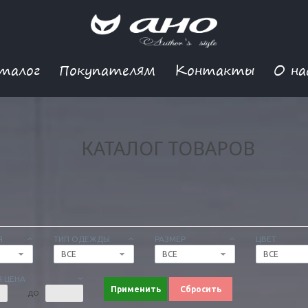
талог
Покупателям
Контакты
О на
КАТАЛОГ ТОВАРОВ
Я
ТИП ОДЕЖДЫ
РАЗМЕР
ЦВЕТ
ВСЕ
ВСЕ
ВСЕ
 ЦЕНА
Применить
Сбросить
ДО