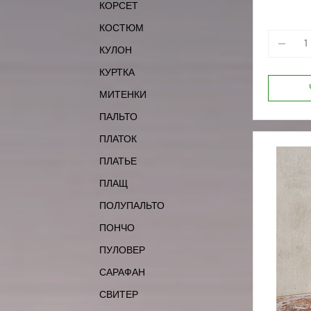
КОРСЕТ
КОСТЮМ
КУЛОН
КУРТКА
МИТЕНКИ
ПАЛЬТО
ПЛАТОК
ПЛАТЬЕ
ПЛАЩ
ПОЛУПАЛЬТО
ПОНЧО
ПУЛОВЕР
САРАФАН
СВИТЕР