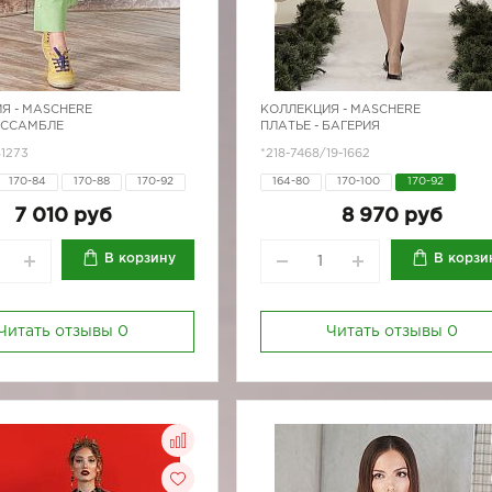
Я -
MASCHERE
КОЛЛЕКЦИЯ -
MASCHERE
АССАМБЛЕ
ПЛАТЬЕ - БАГЕРИЯ
81273
*218-7468/19-1662
170-84
170-88
170-92
164-80
170-100
170-92
7 010 руб
8 970 руб
В корзину
В корзи
Читать отзывы
0
Читать отзывы
0