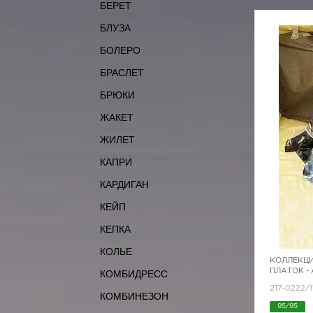
БЕРЕТ
БЛУЗА
БОЛЕРО
БРАСЛЕТ
БРЮКИ
ЖАКЕТ
ЖИЛЕТ
КАПРИ
КАРДИГАН
КЕЙП
КЕПКА
КОЛЬЕ
КОЛЛЕКЦИ
ПЛАТОК 
КОМБИДРЕСС
217-0222/1
КОМБИНЕЗОН
95/95