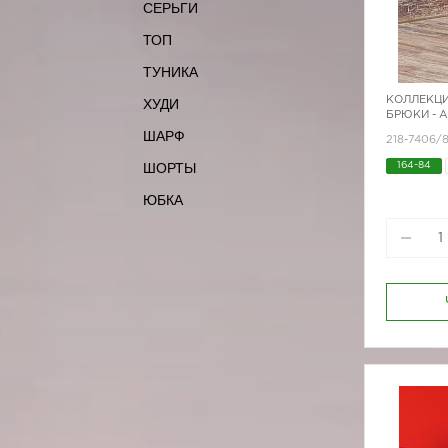
СЕРЬГИ
ТОП
ТУНИКА
КОЛЛЕКЦИ
ХУДИ
БРЮКИ - 
ШАРФ
218-7406/
ШОРТЫ
164-84
170-96
ЮБКА