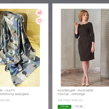
Я -
I GATTI
КОЛЛЕКЦИЯ -
MASCHERE
- АРОМАТЫ ФЬЮДЖИ
ПЛАТЬЕ - АРРОНДИ
145-136
218-7393/3535-20
170-84
170-88