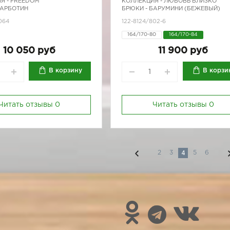
Я -
FREEDOM
КОЛЛЕКЦИЯ -
ЛЮБОВЬ БЛИЗКО
БАРБОТИН
БРЮКИ - БАРУМИНИ (БЕЖЕВЫЙ)
064
122-8124/802-6
164/170-80
164/170-84
164/170-88
164/170-92
10 050 руб
11 900 руб
В корзину
В корзи
Читать отзывы
0
Читать отзывы
0
4
2
3
5
6