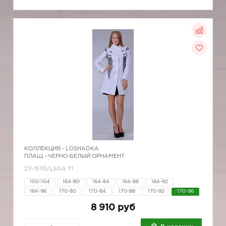
КОЛЛЕКЦИЯ -
LOSHADKA
ПЛАЩ - ЧЕРНО-БЕЛЫЙ ОРНАМЕНТ
211-1570/LEGA T1
100-104
164-80
164-84
164-88
164-92
164-96
170-80
170-84
170-88
170-92
170-96
8 910 руб