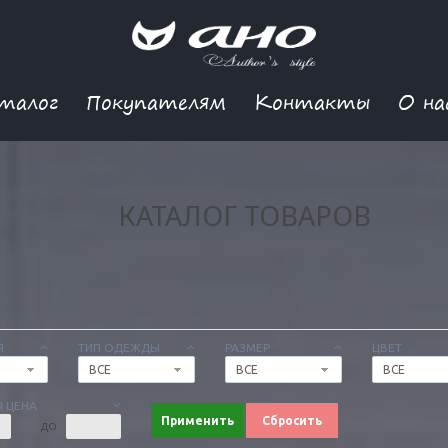
талог
Покупателям
Контакты
О на
КАТАЛОГ ТОВАРОВ
Я
ТИП ОДЕЖДЫ
РАЗМЕР
ЦВЕТ
ВСЕ
ВСЕ
ВСЕ
 ЦЕНА
Применить
Сбросить
ДО