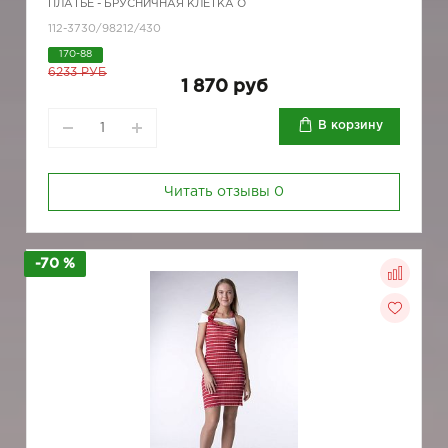
ПЛАТЬЕ - БРУСНИЧНАЯ КЛЕТКА О
112-3730/98212/430
170-88
6233 РУБ
1 870 руб
В корзину
Читать отзывы
0
-70 %