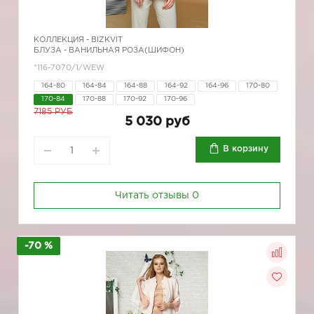
КОЛЛЕКЦИЯ -
BIZKVIT
БЛУЗА - ВАНИЛЬНАЯ РОЗА(ШИФОН)
*116-7070/1/WEW
164-80
164-84
164-88
164-92
164-96
170-80
170-84
170-88
170-92
170-96
7185 РУБ
5 030 руб
В корзину
Читать отзывы
0
-70 %