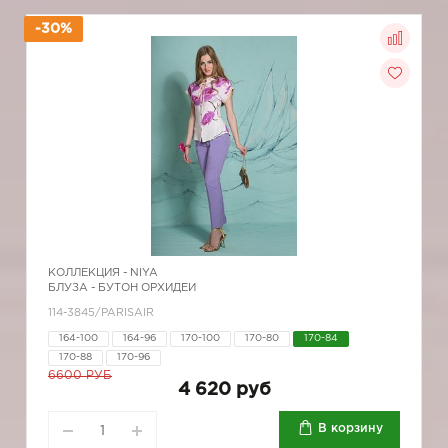
-30%
КОЛЛЕКЦИЯ -
NIYA
БЛУЗА - БУТОН ОРХИДЕИ
114-3845/PARISAIR
164-100
164-96
170-100
170-80
170-84
170-88
170-96
6600 РУБ
4 620 руб
В корзину