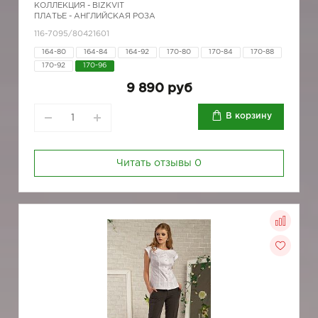
КОЛЛЕКЦИЯ -
BIZKVIT
ПЛАТЬЕ - АНГЛИЙСКАЯ РОЗА
116-7095/80421601
164-80
164-84
164-92
170-80
170-84
170-88
170-92
170-96
9 890 руб
В корзину
Читать отзывы
0