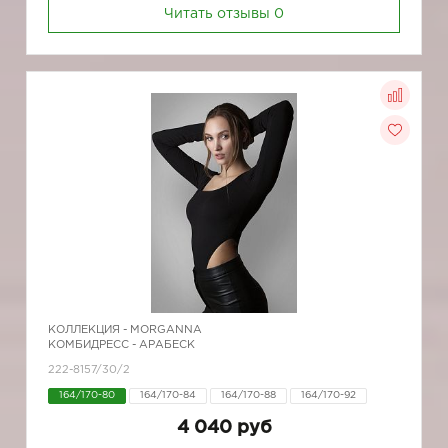
Читать отзывы
0
КОЛЛЕКЦИЯ -
MORGANNA
КОМБИДРЕСС - АРАБЕСК
222-8157/30/2
164/170-80
164/170-84
164/170-88
164/170-92
4 040 руб