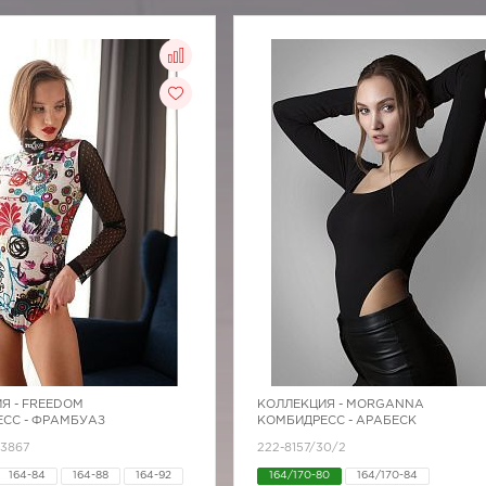
Я -
FREEDOM
КОЛЛЕКЦИЯ -
MORGANNA
СС - ФРАМБУАЗ
КОМБИДРЕСС - АРАБЕСК
Z3867
222-8157/30/2
164-84
164-88
164-92
164/170-80
164/170-84