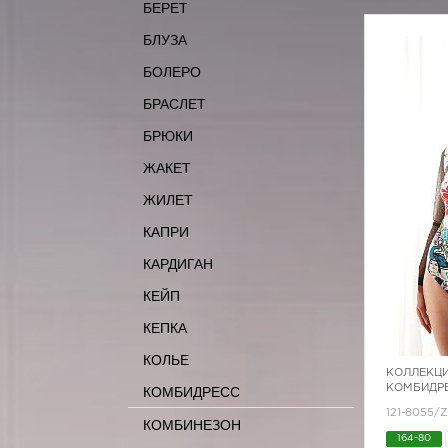
БЕРЕТ
БЛУЗА
БОЛЕРО
БРАСЛЕТ
БРЮКИ
ЖАКЕТ
ЖИЛЕТ
КАПРИ
КАРДИГАН
КЕЙП
КЕПКА
КОЛЬЕ
КОЛЛЕКЦИ
КОМБИДРЕ
КОМБИДРЕСС
121-8055/
КОМБИНЕЗОН
164-80