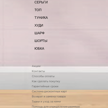
СЕРЬГИ
ТОП
ТУНИКА
ХУДИ
ШАРФ
ШОРТЫ
ЮБКА
Акции
Контакты
Способы оплаты
Как сделать покупку
Гарантийные сроки
Система дисконтных карт
Возврат и замена товара
Ткани и уход за ними
Помощь для определения размера