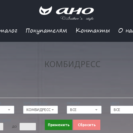
талог
Покупателям
Контакты
О на
КОМБИДРЕСС
Я
ТИП ОДЕЖДЫ
РАЗМЕР
ЦВЕТ
КОМБИДРЕСС
ВСЕ
ВСЕ
 ЦЕНА
Применить
Сбросить
ДО