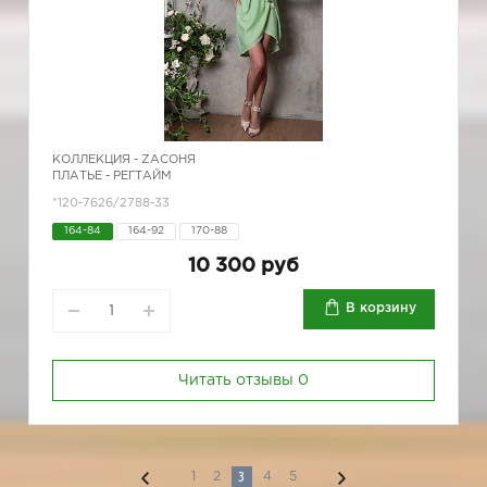
КОЛЛЕКЦИЯ -
ZAСОНЯ
ПЛАТЬЕ - РЕГТАЙМ
*120-7626/2788-33
164-84
164-92
170-88
10 300 руб
В корзину
Читать отзывы
0
3
1
2
4
5