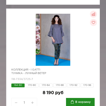
КОЛЛЕКЦИЯ -
I GATTI
ТУНИКА - ЛУННЫЙ ВЕТЕР
118-7334/3725-7
164-80
170-80
170-84
170-88
170-92
170-96
8 190 руб
В корзину