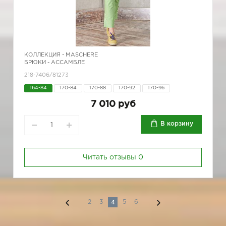
КОЛЛЕКЦИЯ -
MASCHERE
БРЮКИ - АССАМБЛЕ
218-7406/81273
164-84
170-84
170-88
170-92
170-96
7 010 руб
В корзину
Читать отзывы
0
4
2
3
5
6