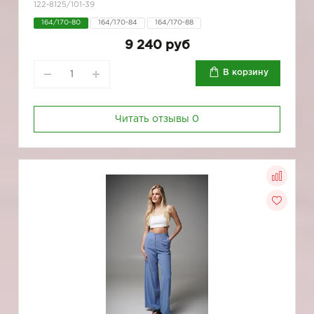
122-8125/101-39
164/170-80
164/170-84
164/170-88
9 240 руб
В корзину
Читать отзывы
0