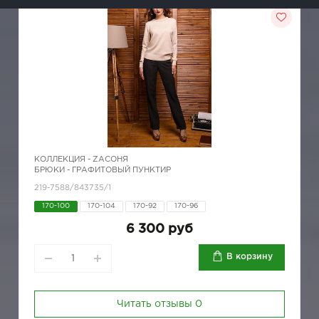
КОЛЛЕКЦИЯ -
ZAСОНЯ
БРЮКИ - ГРАФИТОВЫЙ ПУНКТИР
219-7588/843735/1
170-100
170-104
170-92
170-96
6 300 руб
В корзину
Читать отзывы
0