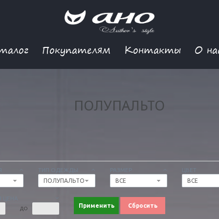
талог
Покупателям
Контакты
О на
ПОЛУПАЛЬТО
Я
ТИП ОДЕЖДЫ
РАЗМЕР
ЦВЕТ
ПОЛУПАЛЬТО
ВСЕ
ВСЕ
 ЦЕНА
Применить
Сбросить
ДО