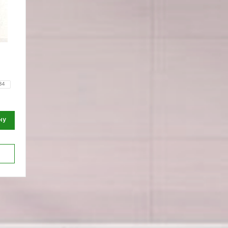
84
ну