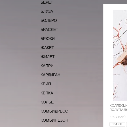
БЕРЕТ
БЛУЗА
БОЛЕРО
БРАСЛЕТ
БРЮКИ
ЖАКЕТ
ЖИЛЕТ
КАПРИ
КАРДИГАН
КЕЙП
КЕПКА
КОЛЬЕ
КОЛЛЕКЦИ
ПОЛУПАЛЬ
КОМБИДРЕСС
216-7134/2
КОМБИНЕЗОН
164-80