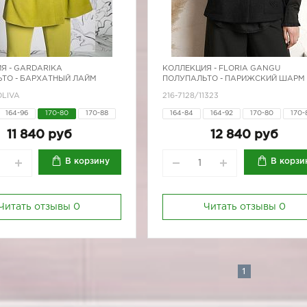
Я -
GARDARIKA
КОЛЛЕКЦИЯ -
FLORIA GANGU
ТО - БАРХАТНЫЙ ЛАЙМ
ПОЛУПАЛЬТО - ПАРИЖСКИЙ ШАРМ
OLIVA
216-7128/11323
164-96
170-80
170-88
164-84
164-92
170-80
170-
170-96
11 840 руб
12 840 руб
В корзину
В корзи
Читать отзывы
0
Читать отзывы
0
1