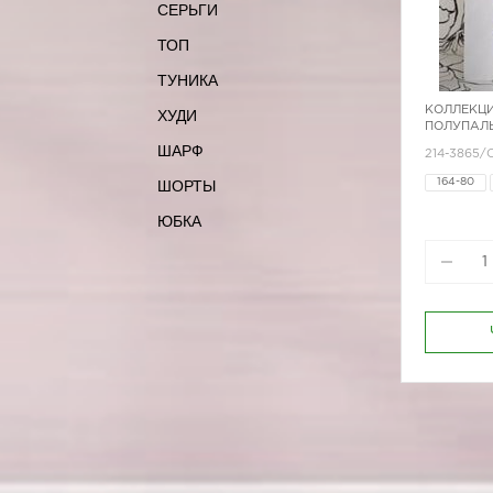
СЕРЬГИ
ТОП
ТУНИКА
КОЛЛЕКЦИ
ХУДИ
ПОЛУПАЛЬ
ШАРФ
214-3865/
ШОРТЫ
164-80
170-96
ЮБКА