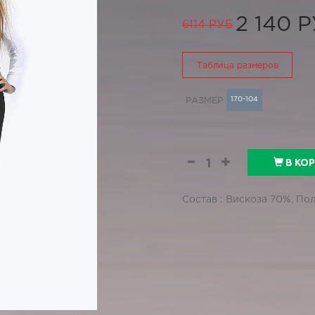
2 140 
6114 РУБ
Таблица размеров
170-104
РАЗМЕР
В КО
Состав : Вискоза 70%, По