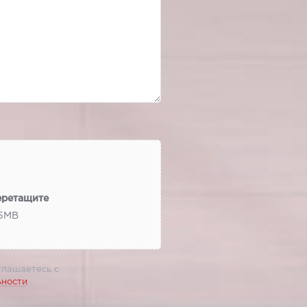
еретащите
 5МВ
глашаетесь с
ьности