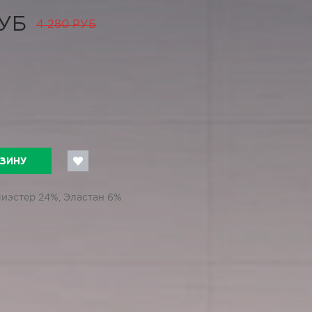
РУБ
4 280 РУБ
РЗИНУ
лиэстер 24%, Эластан 6%