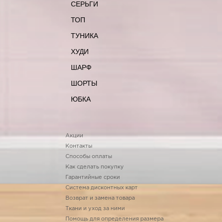
СЕРЬГИ
ТОП
ТУНИКА
ХУДИ
ШАРФ
ШОРТЫ
ЮБКА
Акции
Контакты
Способы оплаты
Как сделать покупку
Гарантийные сроки
Система дисконтных карт
Возврат и замена товара
Ткани и уход за ними
Помощь для определения размера