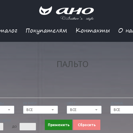
талог
Покупателям
Контакты
О на
ПАЛЬТО
ДЫ
РАЗМЕР
ЦВЕТ
ДЛИНА
ВСЕ
ВСЕ
ВСЕ
 ЦЕНА
Применить
Сбросить
ДО