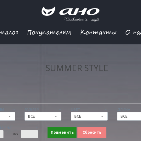
талог
Покупателям
Контакты
О на
SUMMER STYLE
ДЫ
РАЗМЕР
ЦВЕТ
ДЛИНА
ВСЕ
ВСЕ
ВСЕ
 ЦЕНА
Применить
Сбросить
ДО