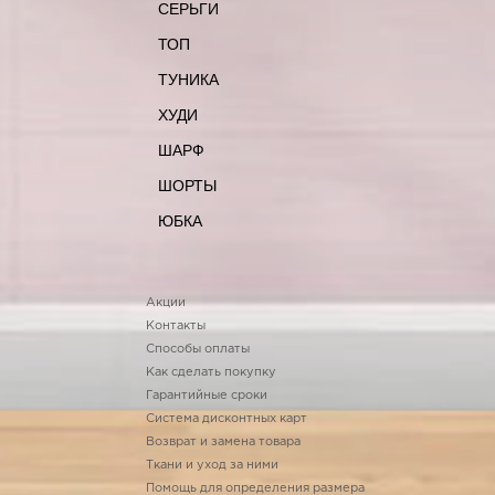
СЕРЬГИ
ТОП
ТУНИКА
ХУДИ
ШАРФ
ШОРТЫ
ЮБКА
Акции
Контакты
Способы оплаты
Как сделать покупку
Гарантийные сроки
Система дисконтных карт
Возврат и замена товара
Ткани и уход за ними
Помощь для определения размера