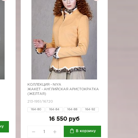
КОЛЛЕКЦИЯ -
NIYA
ЖАКЕТ - АНГЛИЙСКАЯ АРИСТОКРАТКА
(ЖЕЛТАЯ)
213-1951/16720
164-80
164-84
164-88
164-92
164-96
170-84
170-88
170-92
16 550 руб
170-96
ну
В корзину