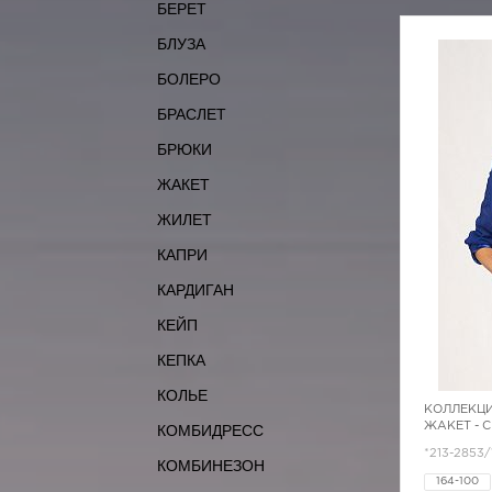
БЕРЕТ
БЛУЗА
БОЛЕРО
БРАСЛЕТ
БРЮКИ
ЖАКЕТ
ЖИЛЕТ
КАПРИ
КАРДИГАН
КЕЙП
КЕПКА
КОЛЬЕ
КОЛЛЕКЦИ
ЖАКЕТ - 
КОМБИДРЕСС
*213-2853/
КОМБИНЕЗОН
164-100