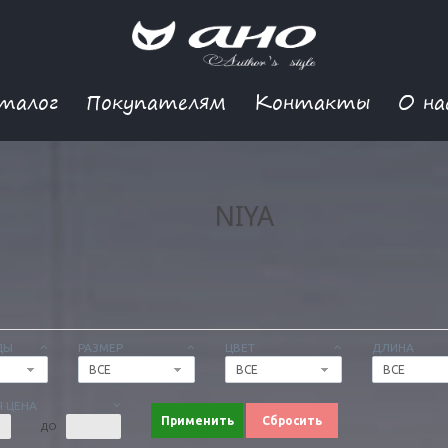
талог
Покупателям
Контакты
О на
NIYA
ДЫ
РАЗМЕР
ЦВЕТ
ДЛИНА
ВСЕ
ВСЕ
ВСЕ
 ЦЕНА
Применить
Сбросить
ДО