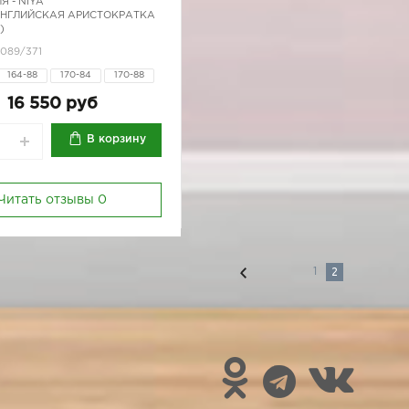
Я -
NIYA
АНГЛИЙСКАЯ АРИСТОКРАТКА
)
0089/371
164-88
170-84
170-88
16 550 руб
В корзину
Читать отзывы
0
2
1