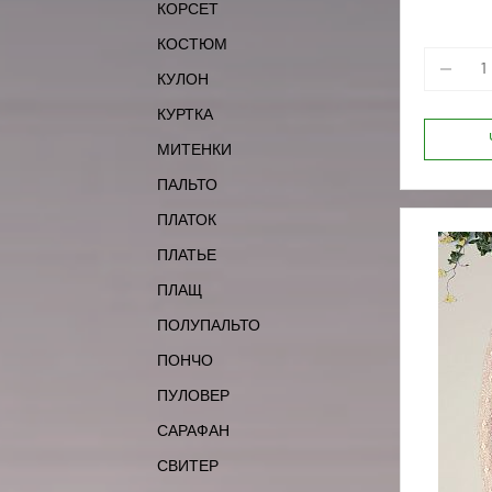
КОРСЕТ
170-100
170-88
КОСТЮМ
КУЛОН
КУРТКА
МИТЕНКИ
ПАЛЬТО
ПЛАТОК
ПЛАТЬЕ
ПЛАЩ
ПОЛУПАЛЬТО
ПОНЧО
ПУЛОВЕР
САРАФАН
СВИТЕР