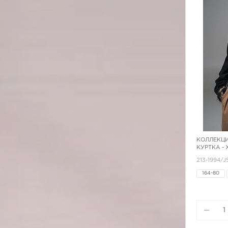
КОЛЛЕКЦИ
КУРТКА -
213-1994/J
164-80
164-96
170-92