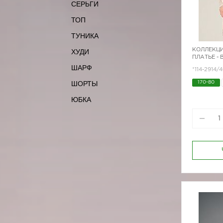
СЕРЬГИ
ТОП
ТУНИКА
КОЛЛЕКЦИ
ХУДИ
ПЛАТЬЕ -
ШАРФ
*114-2914/
ШОРТЫ
170-80
ЮБКА