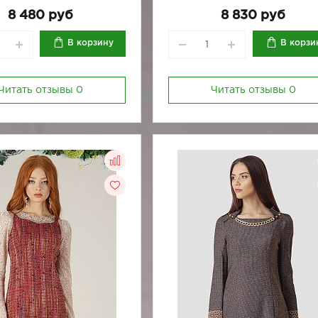
170-80
170-84
8 480 руб
8 830 руб
170-92
170-96
В корзину
В корзи
Читать отзывы
0
Читать отзывы
0