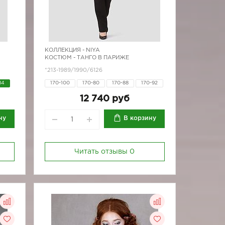
КОЛЛЕКЦИЯ -
NIYA
КОСТЮМ - ТАНГО В ПАРИЖЕ
*213-1989/1990/6126
84
170-100
170-80
170-88
170-92
170-96
12 740 руб
ну
В корзину
Читать отзывы
0