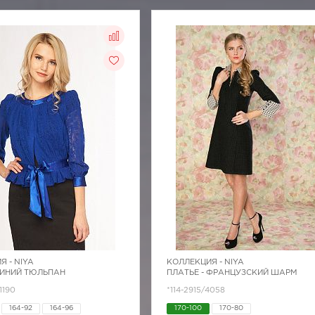
Я -
NIYA
КОЛЛЕКЦИЯ -
NIYA
СИНИЙ ТЮЛЬПАН
ПЛАТЬЕ - ФРАНЦУЗСКИЙ ШАРМ
1190
*114-2915/4058
164-92
164-96
170-100
170-80