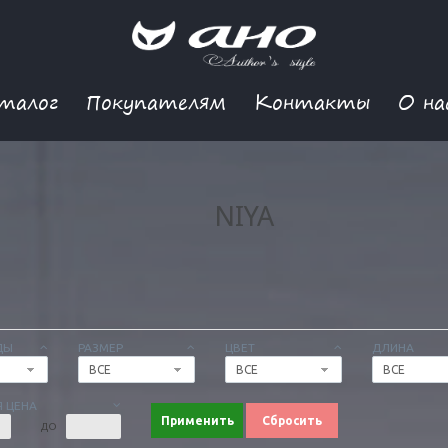
талог
Покупателям
Контакты
О на
NIYA
ДЫ
РАЗМЕР
ЦВЕТ
ДЛИНА
ВСЕ
ВСЕ
ВСЕ
 ЦЕНА
Применить
Сбросить
ДО