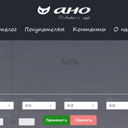
талог
Покупателям
Контакты
О на
NIYA
ДЫ
РАЗМЕР
ЦВЕТ
ДЛИНА
ВСЕ
ВСЕ
ВСЕ
 ЦЕНА
Применить
Сбросить
ДО