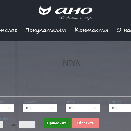
талог
Покупателям
Контакты
О на
NIYA
ДЫ
РАЗМЕР
ЦВЕТ
ДЛИНА
ВСЕ
ВСЕ
ВСЕ
 ЦЕНА
Применить
Сбросить
ДО