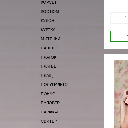
КОРСЕТ
КОСТЮМ
КУЛОН
КУРТКА
МИТЕНКИ
ПАЛЬТО
ПЛАТОК
ПЛАТЬЕ
ПЛАЩ
ПОЛУПАЛЬТО
ПОНЧО
ПУЛОВЕР
САРАФАН
СВИТЕР