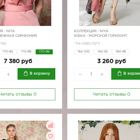
Я -
NIYA
КОЛЛЕКЦИЯ -
NIYA
 НЕЖНАЯ СИМФОНИЯ
ЮБКА - МОРСКОЙ ГОРИЗОНТ
1199
*114-2985/ISF11
170-84
170-88
170-96
164-100
164-92
164-96
170-100
170-80
170-84
7 380 руб
3 260 руб
170-88
170-96
В корзину
В корзи
Читать отзывы
0
Читать отзывы
0