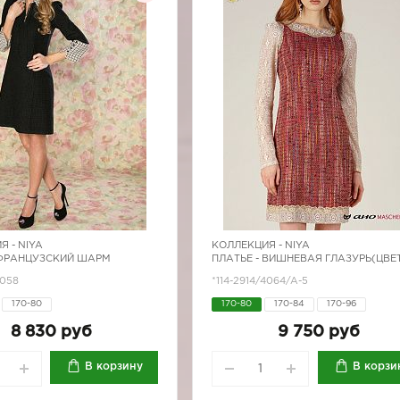
Я -
NIYA
КОЛЛЕКЦИЯ -
NIYA
 ФРАНЦУЗСКИЙ ШАРМ
ПЛАТЬЕ - ВИШНЕВАЯ ГЛАЗУРЬ(ЦВЕ
4058
*114-2914/4064/A-5
170-80
170-80
170-84
170-96
8 830 руб
9 750 руб
В корзину
В корзи