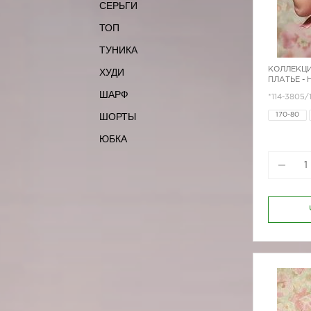
СЕРЬГИ
ТОП
ТУНИКА
КОЛЛЕКЦИ
ХУДИ
ПЛАТЬЕ -
ШАРФ
*114-3805/
ШОРТЫ
170-80
ЮБКА