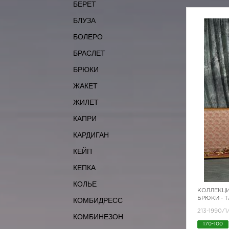
БЕРЕТ
БЛУЗА
БОЛЕРО
БРАСЛЕТ
БРЮКИ
ЖАКЕТ
ЖИЛЕТ
КАПРИ
КАРДИГАН
КЕЙП
КЕПКА
КОЛЬЕ
КОЛЛЕКЦИ
БРЮКИ - 
КОМБИДРЕСС
213-1990/1
КОМБИНЕЗОН
170-100