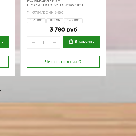
КОЛЛЕКЦИЯ -
NIYA
БРЮКИ - МОРСКАЯ СИМФОНИЯ
114-3794/BONN 6480
164-100
164-96
170-100
170-80
170-84
170-88
170-92
3 780 руб
170-96
ну
В корзину
Читать отзывы
0