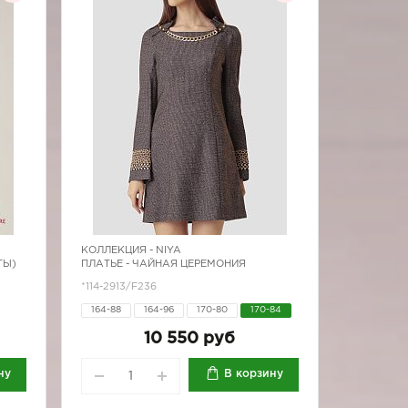
КОЛЛЕКЦИЯ -
NIYA
ТЫ)
ПЛАТЬЕ - ЧАЙНАЯ ЦЕРЕМОНИЯ
*114-2913/F236
164-88
164-96
170-80
170-84
10 550 руб
ну
В корзину