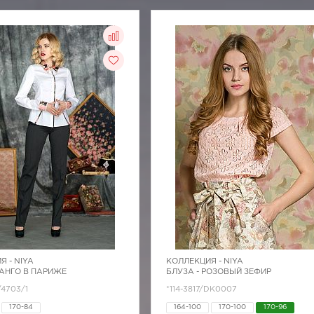
Я -
NIYA
КОЛЛЕКЦИЯ -
NIYA
ТАНГО В ПАРИЖЕ
БЛУЗА - РОЗОВЫЙ ЗЕФИР
/4703/1
*114-3817/DK0007
170-84
164-100
170-100
170-96