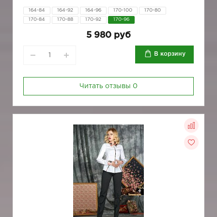
164-84
164-92
164-96
170-100
170-80
170-84
170-88
170-92
170-96
5 980 руб
В корзину
Читать отзывы
0