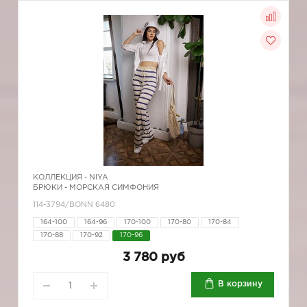
КОЛЛЕКЦИЯ -
NIYA
БРЮКИ - МОРСКАЯ СИМФОНИЯ
114-3794/BONN 6480
164-100
164-96
170-100
170-80
170-84
170-88
170-92
170-96
3 780 руб
В корзину