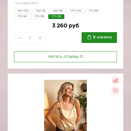
*114-2985/ISF11
164-100
164-92
164-96
170-100
170-80
170-84
170-88
170-96
3 260 руб
В корзину
Читать отзывы
0