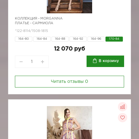
КОЛЛЕКЦИЯ -
MORGANNA
ПЛАТЬЕ - САРМИОЛА
*122-8114/1508-1815
164-80
164-84
164-88
164-92
164-96
170-84
12 070 руб
В корзину
Читать отзывы
0