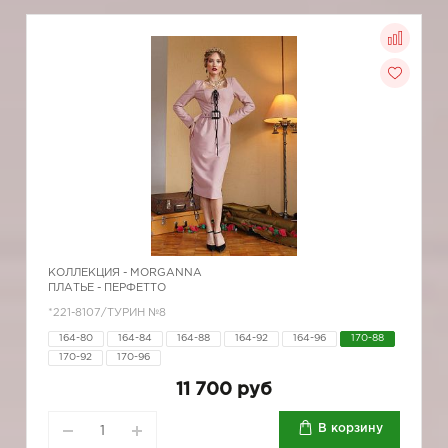
КОЛЛЕКЦИЯ -
MORGANNA
ПЛАТЬЕ - ПЕРФЕТТО
*221-8107/ТУРИН №8
164-80
164-84
164-88
164-92
164-96
170-88
170-92
170-96
11 700 руб
В корзину