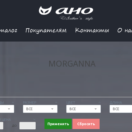
талог
Покупателям
Контакты
О на
MORGANNA
ДЫ
РАЗМЕР
ЦВЕТ
ДЛИНА
ВСЕ
ВСЕ
ВСЕ
 ЦЕНА
Применить
Сбросить
ДО