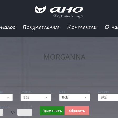
талог
Покупателям
Контакты
О на
MORGANNA
ДЫ
РАЗМЕР
ЦВЕТ
ДЛИНА
ВСЕ
ВСЕ
ВСЕ
 ЦЕНА
Применить
Сбросить
ДО