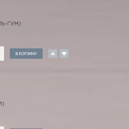
Ь-ГУМ)
В КОРЗИНУ
И)