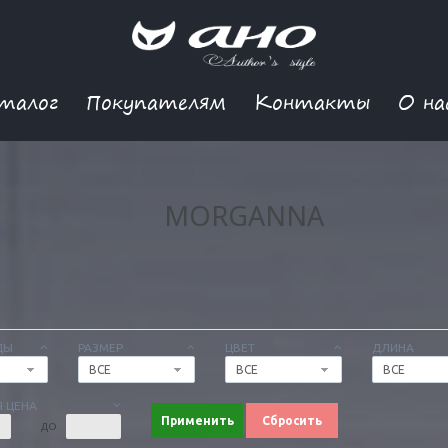
талог
Покупателям
Контакты
О на
MORGANNA
ДЫ
РАЗМЕР
ЦВЕТ
ДЛИНА
ВСЕ
ВСЕ
ВСЕ
 ЦЕНА
Применить
Сбросить
ДО