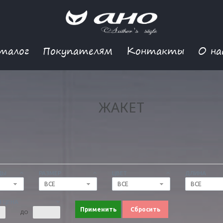
талог
Покупателям
Контакты
О на
ЖАКЕТ
ДЫ
РАЗМЕР
ЦВЕТ
ДЛИНА
ВСЕ
ВСЕ
ВСЕ
 ЦЕНА
Применить
Сбросить
ДО