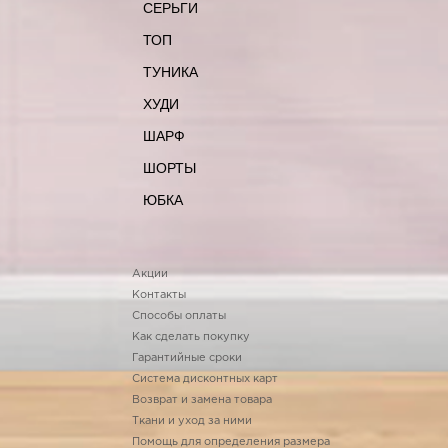
СЕРЬГИ
ТОП
ТУНИКА
ХУДИ
ШАРФ
ШОРТЫ
ЮБКА
Акции
Контакты
Способы оплаты
Как сделать покупку
Гарантийные сроки
Система дисконтных карт
Возврат и замена товара
Ткани и уход за ними
Помощь для определения размера