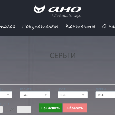
талог
Покупателям
Контакты
О на
СЕРЬГИ
ДЫ
РАЗМЕР
ЦВЕТ
ДЛИНА
ВСЕ
ВСЕ
ВСЕ
 ЦЕНА
Применить
Сбросить
ДО