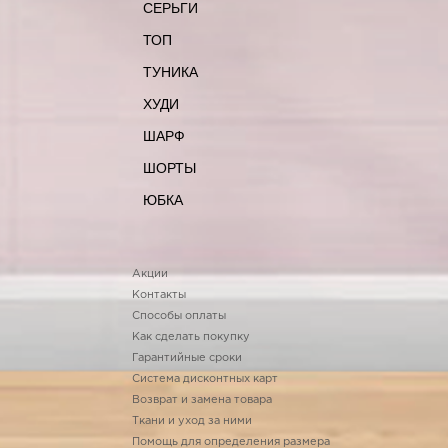
СЕРЬГИ
ТОП
ТУНИКА
ХУДИ
ШАРФ
ШОРТЫ
ЮБКА
Акции
Контакты
Способы оплаты
Как сделать покупку
Гарантийные сроки
Система дисконтных карт
Возврат и замена товара
Ткани и уход за ними
Помощь для определения размера