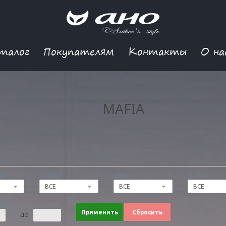
талог
Покупателям
Контакты
О на
MAFIA
ДЫ
РАЗМЕР
ЦВЕТ
ДЛИНА
ВСЕ
ВСЕ
ВСЕ
 ЦЕНА
Применить
Сбросить
ДО