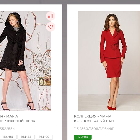
Я -
MAFIA
КОЛЛЕКЦИЯ -
MAFIA
 ЧЕРНИЛЬНЫЙ ШЕЛК
КОСТЮМ - АЛЫЙ БАНТ
2552/554
113-1860/1808/1/164461
164-84
164-88
164-92
170-84