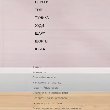
СЕРЬГИ
ТОП
ТУНИКА
ХУДИ
ШАРФ
ШОРТЫ
ЮБКА
Акции
Контакты
Способы оплаты
Как сделать покупку
Гарантийные сроки
Система дисконтных карт
Возврат и замена товара
Ткани и уход за ними
Помощь для определения размера