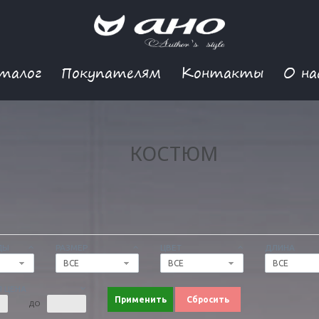
талог
Покупателям
Контакты
О на
КОСТЮМ
ДЫ
РАЗМЕР
ЦВЕТ
ДЛИНА
ВСЕ
ВСЕ
ВСЕ
 ЦЕНА
Применить
Сбросить
ДО