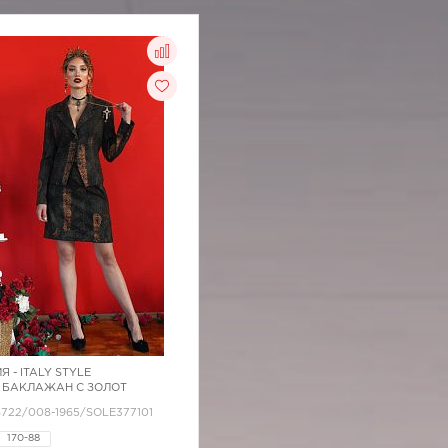
Я -
ITALY STYLE
 БАКЛАЖАН С ЗОЛОТ
/8722/008-1965/SOLE377101
170-88