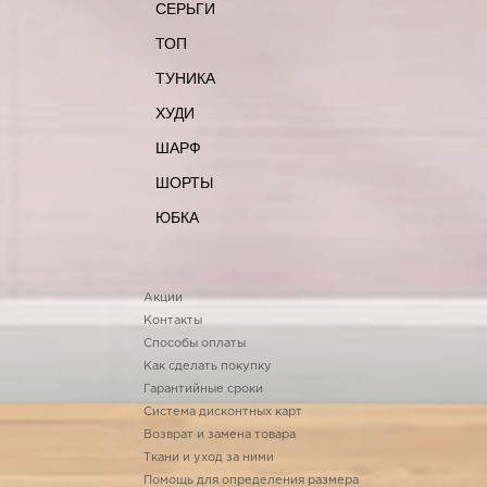
СЕРЬГИ
ТОП
ТУНИКА
ХУДИ
ШАРФ
ШОРТЫ
ЮБКА
Акции
Контакты
Способы оплаты
Как сделать покупку
Гарантийные сроки
Система дисконтных карт
Возврат и замена товара
Ткани и уход за ними
Помощь для определения размера